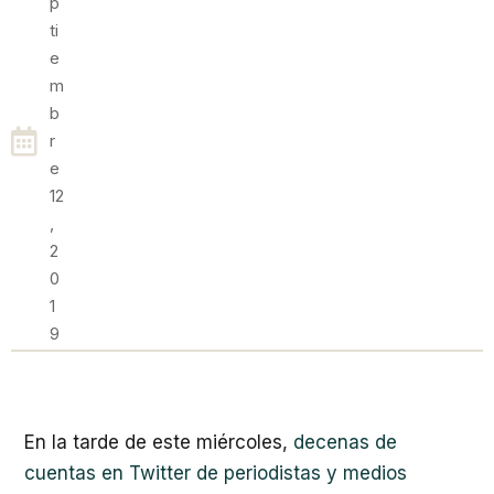
P
Ti
E
M
B
R
E
12
,
2
0
1
9
En la tarde de este miércoles,
decenas de
cuentas en Twitter de periodistas y medios