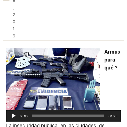
8
,
2
0
1
9
Armas
para
qué ?
Reproduct
de
audio
00:00
00:00
La inseguridad publica en las ciudades de