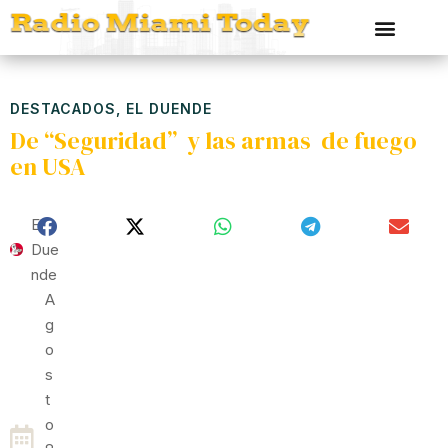
DESTACADOS
,
EL DUENDE
De “Seguridad” y las armas de fuego
en USA
El
Due
Nde
A
G
O
S
T
O