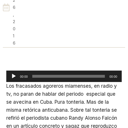
2
6
,
2
0
1
6
Reproductor
00:00
00:00
de
Los fracasados agoreros miamenses, en radio y
audio
tv, no paran de hablar del periodo especial que
se avecina en Cuba. Pura tonteria. Mas de la
misma retórica anticubana. Sobre tal tonteria se
refirió el periodista cubano Randy Alonso Falcón
en un artículo concreto y sagaz que reproduzco