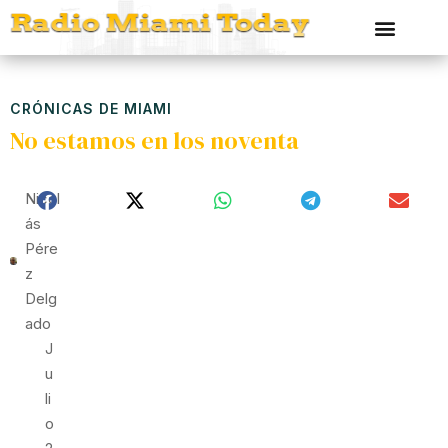
CRÓNICAS DE MIAMI
No estamos en los noventa
Nicol
Ás
Pére
Z
Delg
Ado
J
U
Li
O