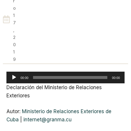
R
O
1
7
,
2
0
1
9
Reproductor
00:00
00:00
de
Declaración del Ministerio de Relaciones
audio
Exteriores
Autor:
Ministerio de Relaciones Exteriores de
Cuba
|
internet@granma.cu