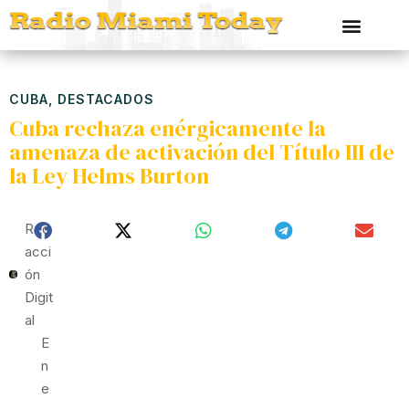
CUBA
,
DESTACADOS
Cuba rechaza enérgicamente la
amenaza de activación del Título III de
la Ley Helms Burton
Red
Acci
Ón
Digit
Al
E
N
E