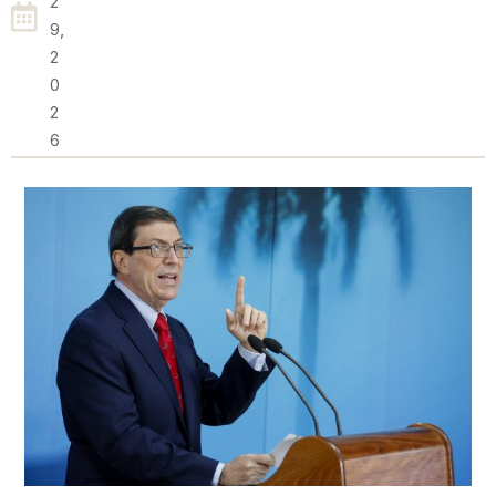
2
9,
2
0
2
6