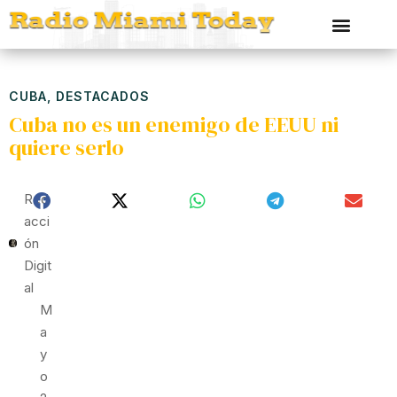
CUBA
,
DESTACADOS
Cuba no es un enemigo de EEUU ni
quiere serlo
Red
Acci
Ón
Digit
Al
M
A
Y
O