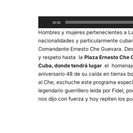
Reproductor
00:00
de
Hombres y mujeres pertenecientes a La 
audio
nacionalidades y particularmente cuba
Comandante Ernesto Che Guevara. Des
y respeto hasta la
Plaza Ernesto Che 
Cuba, donde tendrá lugar
el homenajea
aniversario 48 de su caída en tierras 
al Che, eschuche este programa especia
legendario guerrillero leida por Fidel
nos dijo con fuerza y hoy repiten los