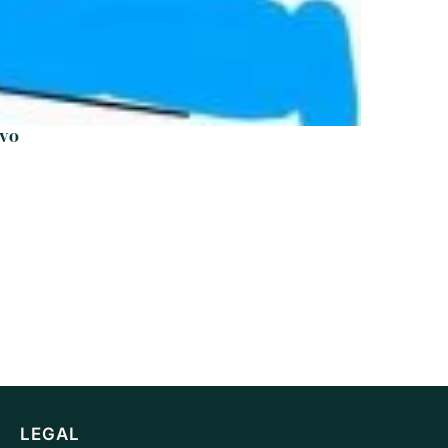
rvo
LEGAL