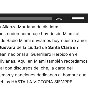
Utiliza
00:00
las
Alianza Martiana de distintas
teclas
nos rinden homenaje hoy desde Miami al
de
de Radio Miami enviamos hoy nuestro amor
flecha
Guevara
de la ciudad de
Santa Clara en
arriba/abajo
r nacional al Guerrillero Heroico en el
para
bolivianas. Aqui en Miami también recordamos
aumentar
l con discursos del che, la carta del
o
, poemas y canciones dedicadas al hombre que
disminuir
 pueblos HASTA LA VICTORIA SIEMPRE.
el
volumen.