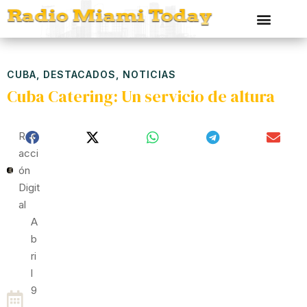
CUBA
,
DESTACADOS
,
NOTICIAS
Cuba Catering: Un servicio de altura
Red
Acci
Ón
Digit
Al
A
B
Ri
L
9