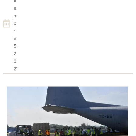
Ti
E
M
B
R
E
5,
2
0
21