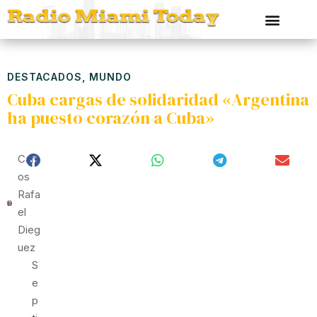
DESTACADOS
,
MUNDO
Cuba cargas de solidaridad «Argentina
ha puesto corazón a Cuba»
Carl
Os
Rafa
El
Dieg
Uez
S
E
P