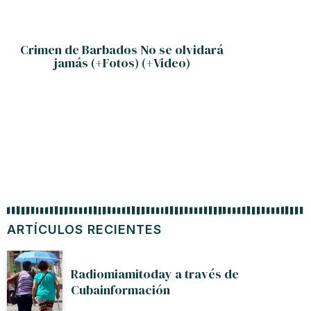
Crimen de Barbados No se olvidará
Elena
jamás (+Fotos) (+Video)
mayor 
ARTÍCULOS RECIENTES
Radiomiamitoday a través de
Cubainformación