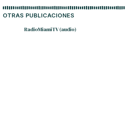
OTRAS PUBLICACIONES
RadioMiamiTV (audio)
Ahora m