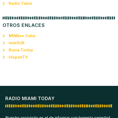
Radio Taíno
OTROS ENLACES
MINRex Cuba
teleSUR
Rusia Today
HispanTV
RADIO MIAMI TODAY
Nuestro propósito es el de informar con honesta seriedad