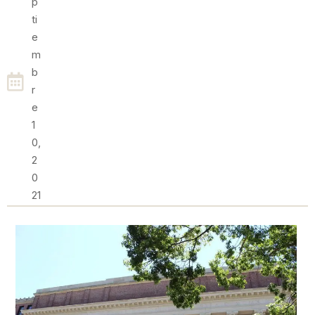
P
Ti
E
M
B
R
E
1
0,
2
0
21