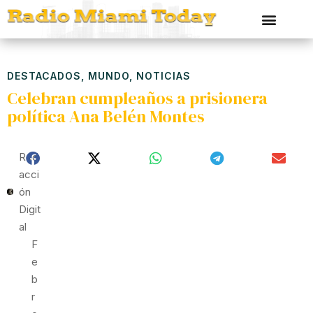
DESTACADOS
,
MUNDO
,
NOTICIAS
Celebran cumpleaños a prisionera
política Ana Belén Montes
Red
Acci
Ón
Digit
Al
F
E
B
R