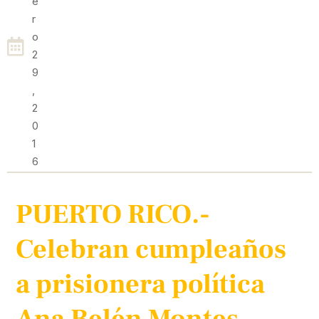
E
R
O
2
9
,
2
0
1
6
PUERTO RICO.-
Celebran cumpleaños
a prisionera política