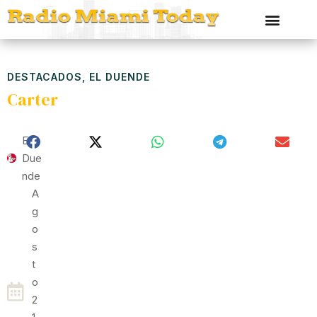
DESTACADOS
,
EL DUENDE
Carter
El
Due
Nde
A
G
O
S
T
O
2