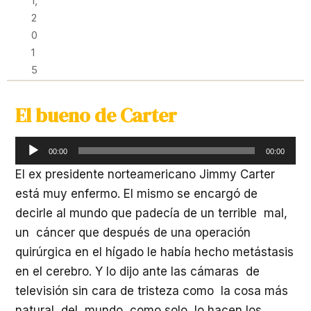
1,
2
0
1
5
El bueno de Carter
Reproductor
00:00
00:00
de
El ex presidente norteamericano Jimmy Carter
audio
está muy enfermo. El mismo se encargó de
decirle al mundo que padecía de un terrible mal,
un cáncer que después de una operación
quirúrgica en el hígado le había hecho metástasis
en el cerebro. Y lo dijo ante las cámaras de
televisión sin cara de tristeza como la cosa más
natural del mundo, como solo lo hacen los