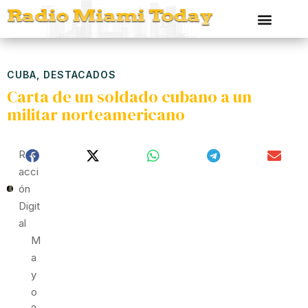
CUBA
,
DESTACADOS
Carta de un soldado cubano a un
militar norteamericano
Red
Acci
Ón
Digit
Al
M
A
Y
O