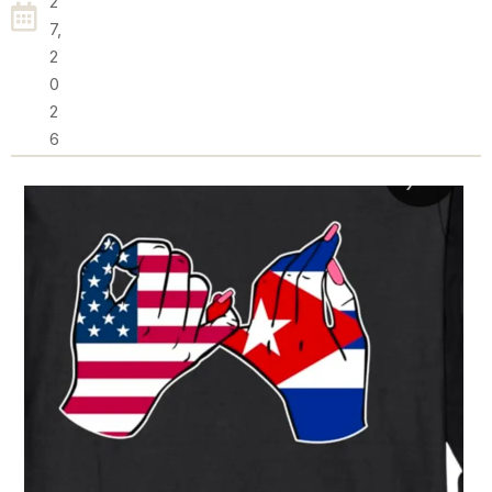
2
7,
2
0
2
6