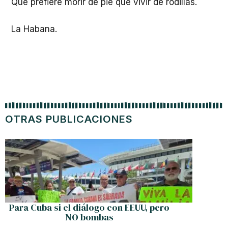
Que prefiere morir de pie que vivir de rodillas.
La Habana.
OTRAS PUBLICACIONES
Pr
Para Cuba si el diálogo con EEUU, pero
NO bombas