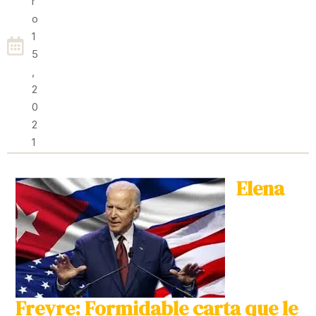
R
O
1
5
,
2
0
2
1
Elena
Freyre: Formidable carta que le