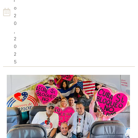
R
O
2
0
,
2
0
2
5