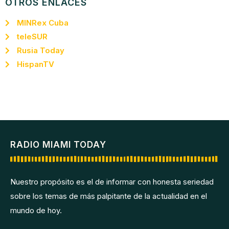
OTROS ENLACES
MINRex Cuba
teleSUR
Rusia Today
HispanTV
RADIO MIAMI TODAY
Nuestro propósito es el de informar con honesta seriedad
sobre los temas de más palpitante de la actualidad en el
mundo de hoy.