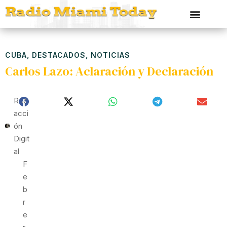
CUBA
,
DESTACADOS
,
NOTICIAS
Carlos Lazo: Aclaración y Declaración
Red
Acci
Ón
Digit
Al
F
E
B
R
E