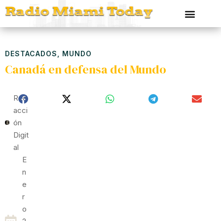
DESTACADOS
,
MUNDO
Canadá en defensa del Mundo
Red
Acci
Ón
Digit
Al
E
N
E
R
O