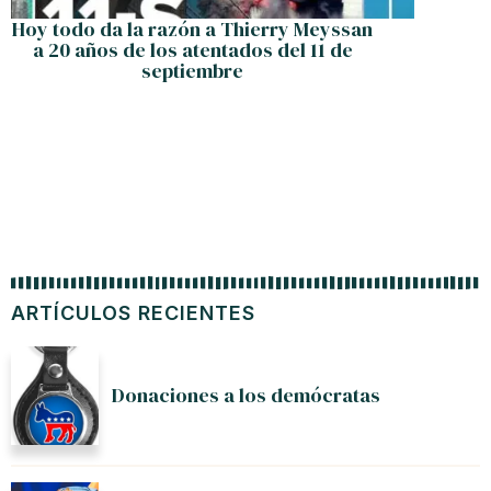
Hoy todo da la razón a Thierry Meyssan
EEUU r
a 20 años de los atentados del 11 de
a
septiembre
ARTÍCULOS RECIENTES
Donaciones a los demócratas