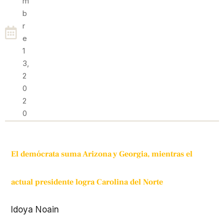
M
B
R
E
1
3,
2
0
2
0
El demócrata suma Arizona y Georgia, mientras el
actual presidente logra Carolina del Norte
Idoya Noain