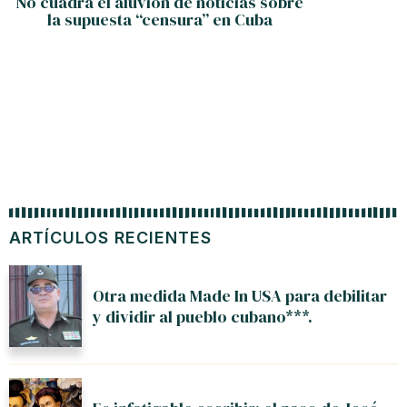
No cuadra el aluvión de noticias sobre
Al
la supuesta “censura” en Cuba
ARTÍCULOS RECIENTES
Otra medida Made In USA para debilitar
y dividir al pueblo cubano***.