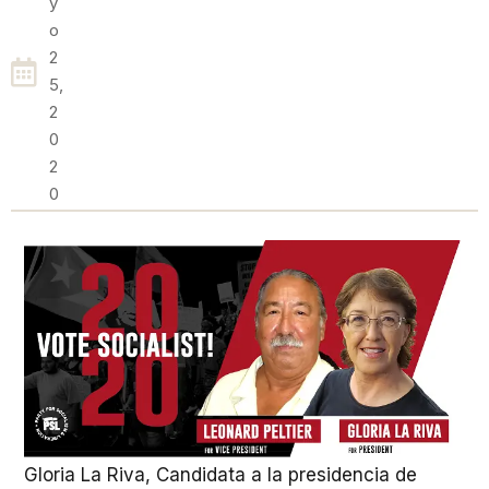
Y
O
2
5,
2
0
2
0
Gloria La Riva, Candidata a la presidencia de