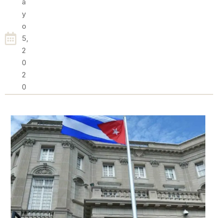
A
Y
O
5,
2
0
2
0