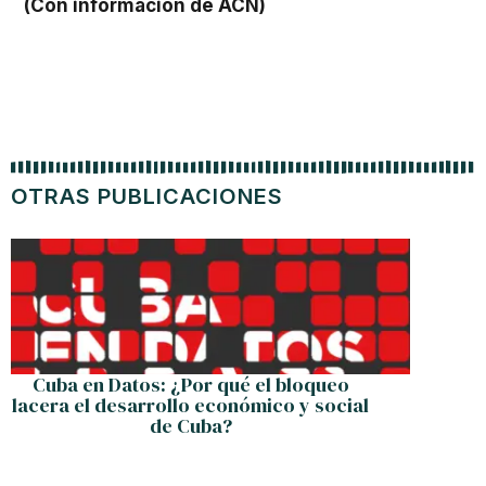
(Con información de ACN)
OTRAS PUBLICACIONES
Carav
tenido
Cuba en Datos: ¿Por qué el bloqueo
lacera el desarrollo económico y social
de Cuba?