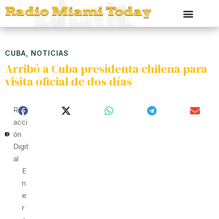
CUBA
,
NOTICIAS
Arribó a Cuba presidenta chilena para
visita oficial de dos días
Red
Acci
Ón
Digit
Al
E
N
E
R