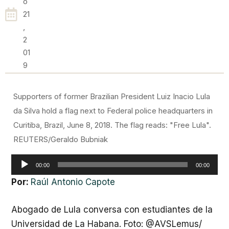
O
21
,
2
01
9
Supporters of former Brazilian President Luiz Inacio Lula
da Silva hold a flag next to Federal police headquarters in
Curitiba, Brazil, June 8, 2018. The flag reads: "Free Lula".
REUTERS/Geraldo Bubniak
Reproductor
00:00
00:00
de
Por:
Raúl Antonio Capote
audio
Abogado de Lula conversa con estudiantes de la
Universidad de La Habana. Foto: @AVSLemus/