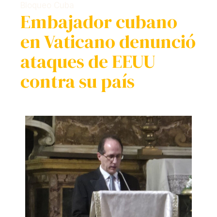
Bloqueo Cuba
Embajador cubano
en Vaticano denunció
ataques de EEUU
contra su país