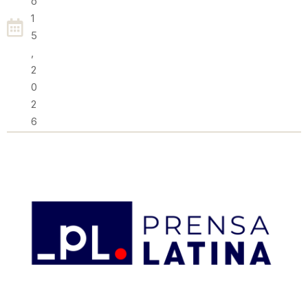
O
1
5
,
2
0
2
6