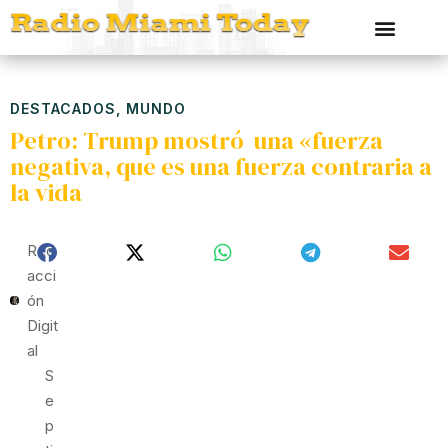
DESTACADOS
,
MUNDO
Petro: Trump mostró una «fuerza
negativa, que es una fuerza contraria a
la vida
Red
Acci
Ón
Digit
Al
S
E
P