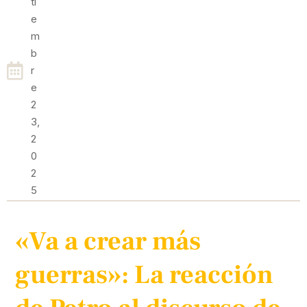
Ti
E
M
B
R
E
2
3,
2
0
2
5
«Va a crear más
guerras»: La reacción