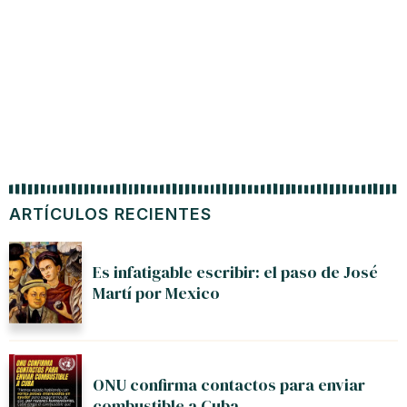
de Esta
ARTÍCULOS RECIENTES
Es infatigable escribir: el paso de José
Martí por Mexico
ONU confirma contactos para enviar
combustible a Cuba