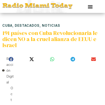
CUBA
,
DESTACADOS
,
NOTICIAS
191 países con Cuba Revolucionaria le
dicen NO a la cruel alianza de EEUU e
Israel
Red
Acci
Ón
Digit
Al
O
C
T