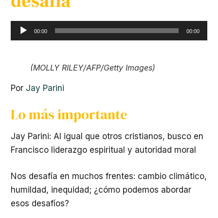
desafía
Reproductor
00:00
00:00
de
audio
(MOLLY RILEY/AFP/Getty Images)
Por
Jay Parini
Lo más importante
Jay Parini: Al igual que otros cristianos, busco en
Francisco liderazgo espiritual y autoridad moral
Nos desafía en muchos frentes: cambio climático,
humildad, inequidad; ¿cómo podemos abordar
esos desafíos?