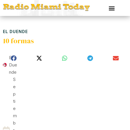
EL DUENDE
10 formas
El
Due
Nde
S
E
P
Ti
E
M
B