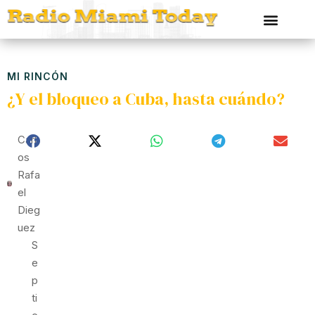
MI RINCÓN
¿Y el bloqueo a Cuba, hasta cuándo?
Carl
Os
Rafa
El
Dieg
Uez
S
E
P
Ti