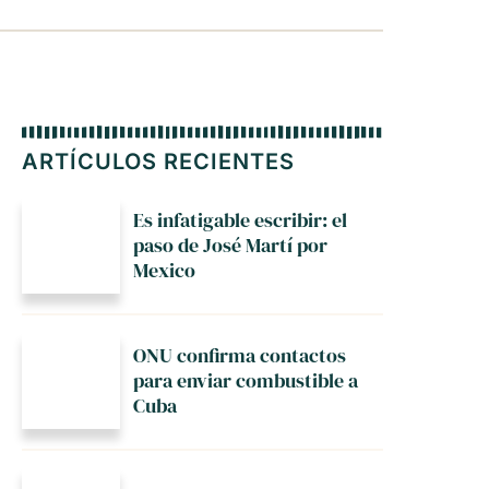
ARTÍCULOS RECIENTES
Es infatigable escribir: el
paso de José Martí por
Mexico
ONU confirma contactos
para enviar combustible a
Cuba