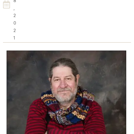
8
,
2
0
2
1