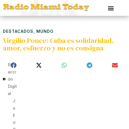
DESTACADOS
,
MUNDO
Virgilio Ponce: Cuba es solidaridad,
amor, esfuerzo y no es consigna
Red
Acci
Ón
Digit
Al
J
U
Li
O