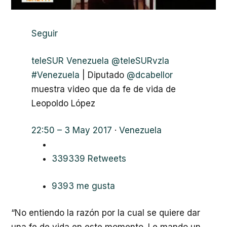
Seguir
teleSUR Venezuela
@teleSURvzla
#
Venezuela
| Diputado
@
dcabellor
muestra video que da fe de vida de
Leopoldo López
22:50 – 3 May 2017
·
Venezuela
339
339 Retweets
93
93 me gusta
“No entiendo la razón por la cual se quiere dar