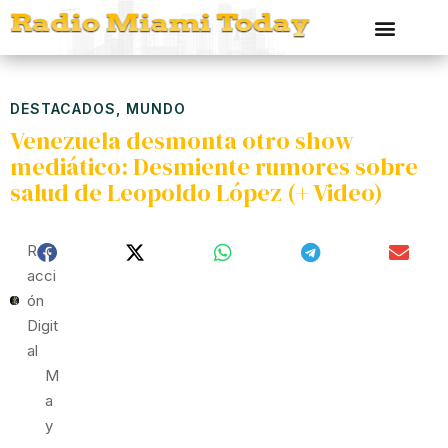
DESTACADOS
,
MUNDO
Venezuela desmonta otro show
mediático: Desmiente rumores sobre
salud de Leopoldo López (+ Video)
Red
Acci
Ón
Digit
Al
M
A
Y