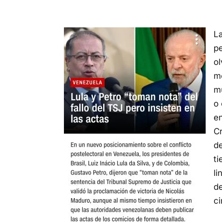
La
p
o
m
m
o 
en
Cr
de
ti
li
de
ci