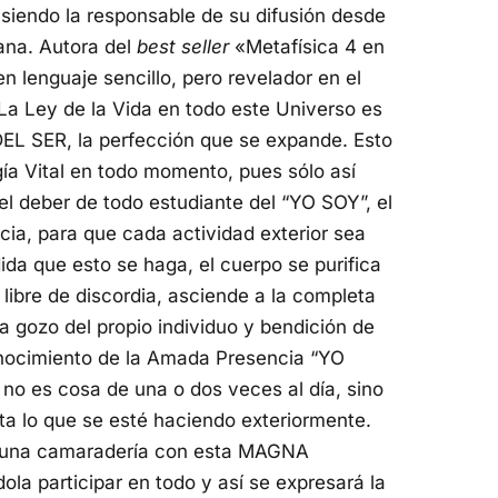
 siendo la responsable de su difusión desde
ana. Autora del
best seller
«Metafísica 4 en
n lenguaje sencillo, pero revelador en el
La Ley de la Vida en todo este Universo es
DEL SER, la
perfección que se expande.
Esto
rgía Vital en todo momento,
pues sólo así
el deber de todo estudiante del “YO SOY”, el
cia, para
que cada actividad exterior sea
ida que esto se haga, el cuerpo se
purifica
ibre de discordia, asciende a la completa
ra gozo del propio individuo y bendición de
nocimiento de la Amada Presencia “YO
, no es
cosa de una o dos veces al día, sino
orta lo que se esté haciendo
exteriormente.
 una camaradería con esta MAGNA
ola participar en todo y así se expresará la