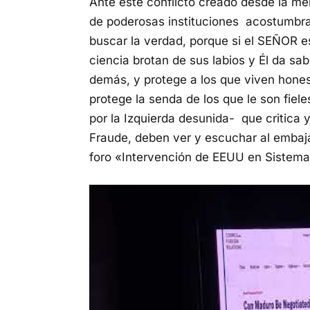
Ante este conflicto creado desde la me
de poderosas instituciones acostumbrad
buscar la verdad, porque si el SEÑOR es
ciencia brotan de sus labios y Él da sab
demás, y protege a los que viven hones
protege la senda de los que le son fie
por la Izquierda desunida- que critica y
Fraude, deben ver y escuchar al emb
foro «Intervención de EEUU en Sistema