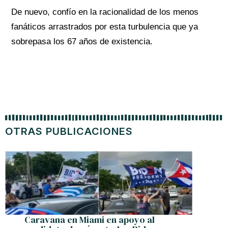
De nuevo, confío en la racionalidad de los menos
fanáticos arrastrados por esta turbulencia que ya
sobrepasa los 67 años de existencia.
OTRAS PUBLICACIONES
Caravana en Miami en apoyo al
Gan