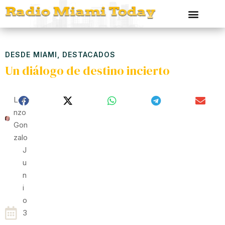
DESDE MIAMI
,
DESTACADOS
Un diálogo de destino incierto
Lore
Nzo
Gon
Zalo
J
U
N
I
O
3