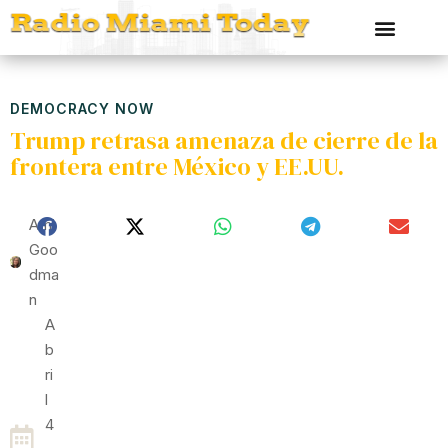
DEMOCRACY NOW
Trump retrasa amenaza de cierre de la
frontera entre México y EE.UU.
Ami
Goo
Dma
N
A
B
Ri
L
4