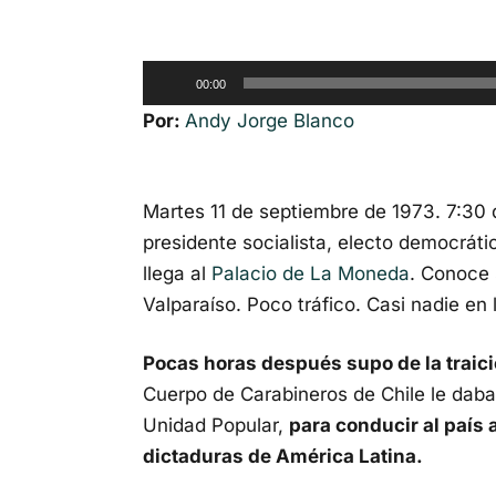
Reproductor
00:00
de
Por:
Andy Jorge Blanco
audio
Martes 11 de septiembre de 1973. 7:30 
presidente socialista, electo democrát
llega al
Palacio de La Moneda
. Conoce 
Valparaíso. Poco tráfico. Casi nadie en l
Pocas horas después supo de la traic
Cuerpo de Carabineros de Chile le dab
Unidad Popular,
para conducir al país 
dictaduras de América Latina.