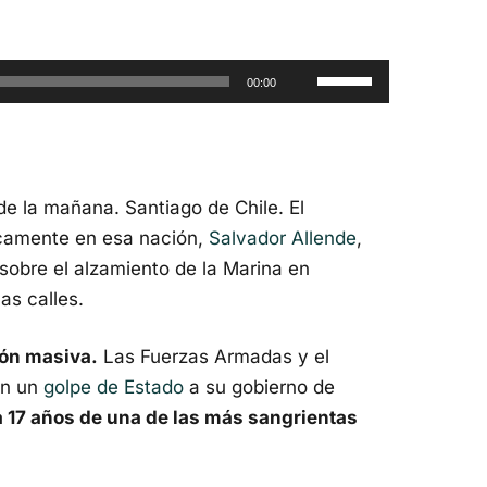
Utiliza
00:00
las
teclas
de
flecha
de la mañana. Santiago de Chile. El
arriba/abajo
icamente en esa nación,
Salvador Allende
,
para
sobre el alzamiento de la Marina en
aumentar
as calles.
o
disminuir
ión masiva.
Las Fuerzas Armadas y el
el
an un
golpe de Estado
a su gobierno de
volumen.
a 17 años de una de las más sangrientas