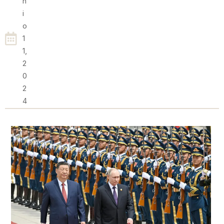
N
I
O
1
1,
2
0
2
4