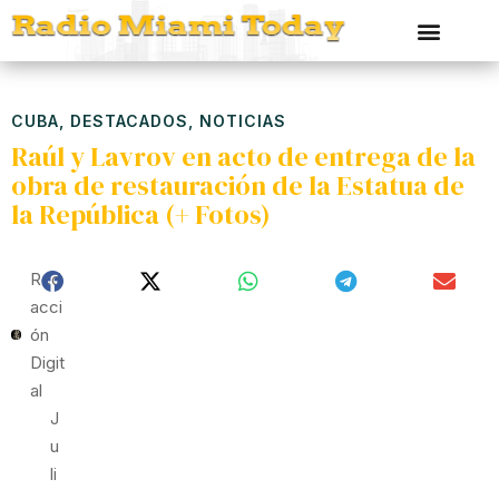
CUBA
,
DESTACADOS
,
NOTICIAS
Raúl y Lavrov en acto de entrega de la
obra de restauración de la Estatua de
la República (+ Fotos)
Red
Acci
Ón
Digit
Al
J
U
Li