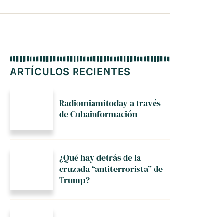
ARTÍCULOS RECIENTES
Radiomiamitoday a través
de Cubainformación
¿Qué hay detrás de la
cruzada “antiterrorista” de
Trump?