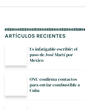
ARTÍCULOS RECIENTES
Es infatigable escribir: el
paso de José Martí por
Mexico
ONU confirma contactos
para enviar combustible a
Cuba