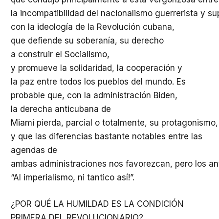
la
incompatibilidad
del
nacionalismo
guerrerista
y
su
con la
ideología
de la
Revolución
cubana
,
que
defiende
su
soberanía
,
su
derecho
a
construir
el Socialismo,
y
promueve
la
solidaridad
, la
cooperación
y
la
paz
entre
todos
los pueblos del
mundo
. Es
probable que, con la
administración
Biden,
la
derecha
anticubana
de
Miami
pierda
,
parcial
o
totalmente
,
su
protagonismo
,
y que las
diferencias
bastante
notables entre las
agendas de
ambas
administraciones
nos
favorezcan
,
pero
los
an
“Al
imperialismo
,
ni
tantico
así!”.
¿POR QUÉ LA HUMILDAD ES LA CONDICIÓN
PRIMERA DEL REVOLUCIONARIO?