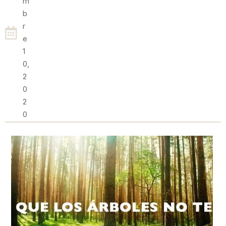
M
B
R
E
1
0,
2
0
2
0