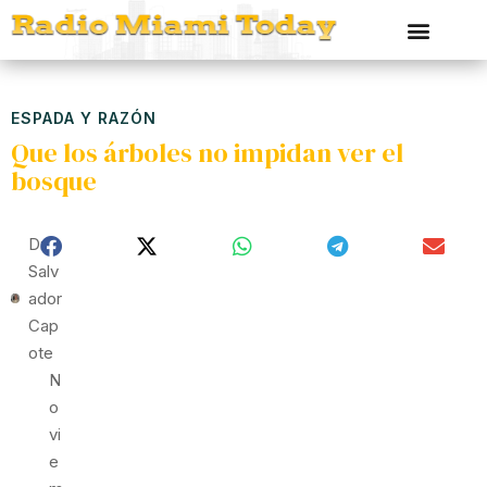
ESPADA Y RAZÓN
Que los árboles no impidan ver el
bosque
Dr
Salv
Ador
Cap
Ote
N
O
Vi
E