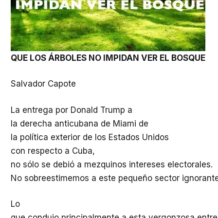
QUE LOS ÁRBOLES NO IMPIDAN VER EL BOSQUE
Salvador Capote
La
entrega
por Donald Trump a
la
derecha
anticubana
de Miami de
la
política
exterior de los
Estados
Unidos
con
respecto
a Cuba,
no
sólo
se
debió
a
mezquinos
intereses
electorales
.
No
sobreestimemos
a
este
pequeño
sector ignorant
Lo
que
condujo
principalmente
a
esta
vergonzosa
entr