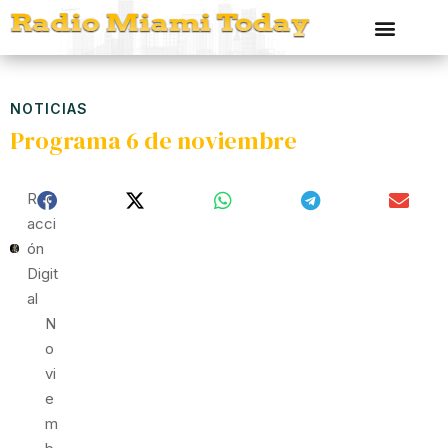
NOTICIAS
Programa 6 de noviembre
Red
Acci
Ón
Digit
Al
N
O
Vi
E
M