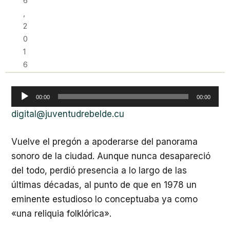
6
,
2
0
1
6
Reproductor
00:00
00:00
de
digital@juventudrebelde.cu
audio
Vuelve el pregón a apoderarse del panorama
sonoro de la ciudad. Aunque nunca desapareció
del todo, perdió presencia a lo largo de las
últimas décadas, al punto de que en 1978 un
eminente estudioso lo conceptuaba ya como
«una reliquia folklórica».