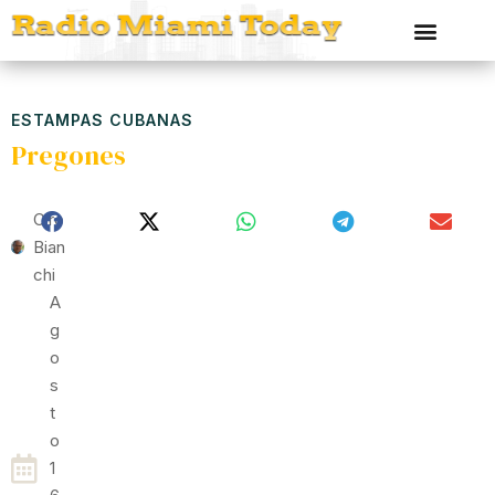
ESTAMPAS CUBANAS
Pregones
Ciro
Bian
Chi
A
G
O
S
T
O
1