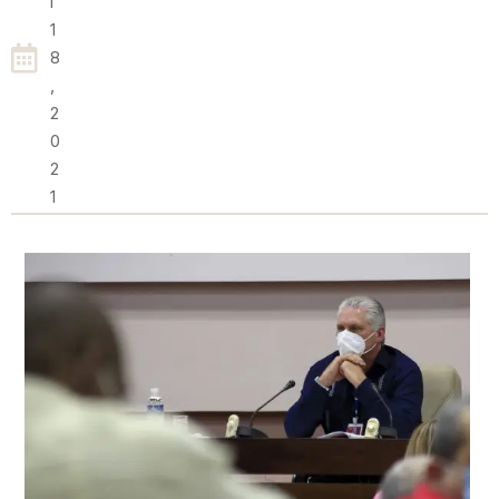
L
1
8
,
2
0
2
1