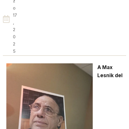
Z
O
17
,
2
0
2
5
A Max
Lesnik del