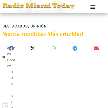
DESTACADOS
,
OPINIÓN
Nuevas medidas: Más crueldad
Andr
És
Góm
Ez
J
U
N
I
O
1