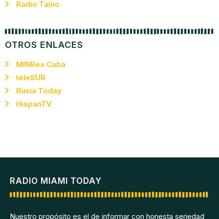
Radio Taíno
OTROS ENLACES
MINRex Cuba
teleSUR
Rusia Today
HispanTV
RADIO MIAMI TODAY
Nuestro propósito es el de informar con honesta seriedad