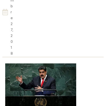
M
B
R
E
2
7,
2
0
1
8