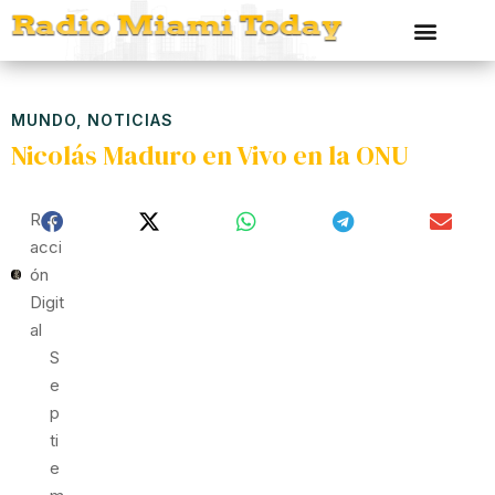
MUNDO
,
NOTICIAS
Nicolás Maduro en Vivo en la ONU
Red
Acci
Ón
Digit
Al
S
E
P
Ti
E