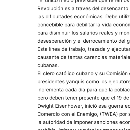
“El único medio previsible que tenemos 
Revolución es a través del desencanto y
las dificultades económicas. Debe util
concebible para debilitar la vida econó
para disminuir los salarios reales y mon
desesperación y el derrocamiento del g
Esta línea de trabajo, trazada y ejecut
causante de tantas carencias material
cubanas.
El clero católico cubano y su Comisión
presidentes yanquis como los ejecutores
incrementa cada día para que la poblac
pero deben tener presente que el 19 de
Dwight Eisenhower, inició esa guerra ec
Comercio con el Enemigo, (TWEA) por su
la autoridad de imponer sanciones eco