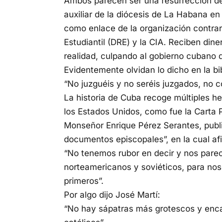
Ambos parecen ser una resurrección d
auxiliar de la diócesis de La Habana en
como enlace de la organización contrar
Estudiantil (DRE) y la CIA. Reciben din
realidad, culpando al gobierno cubano 
Evidentemente olvidan lo dicho en la bib
“No juzguéis y no seréis juzgados, no 
La historia de Cuba recoge múltiples he
los Estados Unidos, como fue la Carta 
Monseñor Enrique Pérez Serantes, publi
documentos episcopales”, en la cual af
“No tenemos rubor en decir y nos parec
norteamericanos y soviéticos, para noso
primeros”.
Por algo dijo José Martí:
“No hay sápatras más grotescos y enca