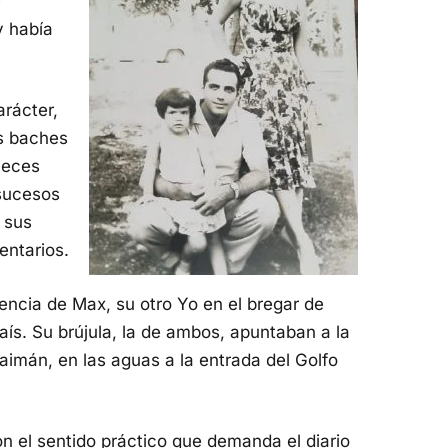
e
y había
arácter,
os baches
veces
sucesos
, sus
entarios.
encia de Max, su otro Yo en el bregar de
aís. Su brújula, la de ambos, apuntaban a la
caimán, en las aguas a la entrada del Golfo
on el sentido práctico que demanda el diario