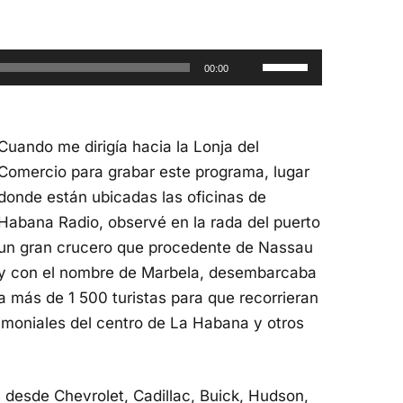
Utiliza
00:00
las
teclas
de
Cuando me dirigía hacia la Lonja del
flecha
Comercio para grabar este programa, lugar
arriba/abajo
donde están ubicadas las oficinas de
para
Habana Radio, observé en la rada del puerto
aumentar
un gran crucero que procedente de Nassau
o
y con el nombre de Marbela, desembarcaba
disminuir
a más de 1 500 turistas para que recorrieran
el
rimoniales del centro de La Habana y otros
volumen.
 desde Chevrolet, Cadillac, Buick, Hudson,