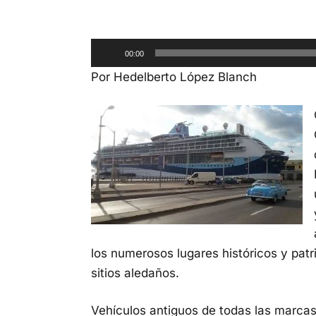
Reproductor
00:00
de
Por Hedelberto López Blanch
audio
los numerosos lugares históricos y pat
sitios aledaños.
Vehículos antiguos de todas las marcas