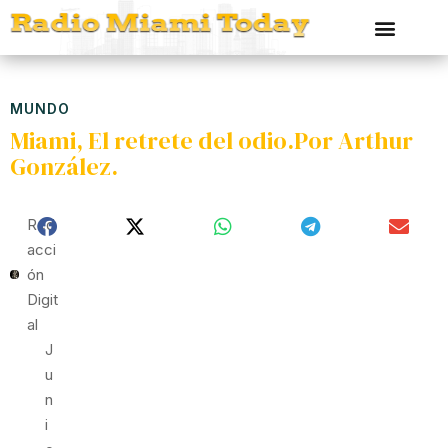
MUNDO
Miami, El retrete del odio.Por Arthur
González.
Red
Acci
Ón
Digit
Al
J
U
N
I