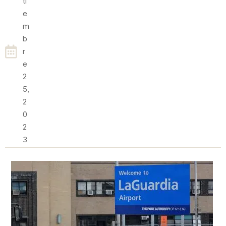
Ti
E
M
B
R
E
2
5,
2
0
2
3