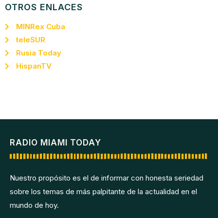
OTROS ENLACES
MINRex Cuba
teleSUR
Rusia Today
HispanTV
RADIO MIAMI TODAY
Nuestro propósito es el de informar con honesta seriedad
sobre los temas de más palpitante de la actualidad en el
mundo de hoy.