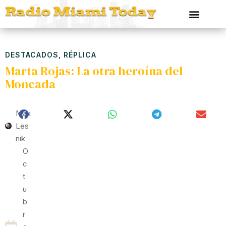
DESTACADOS
,
RÉPLICA
Marta Rojas: La otra heroína del
Moncada
Max
Les
Nik
O
C
T
U
B
R