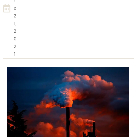
R
O
2
1,
2
0
2
1