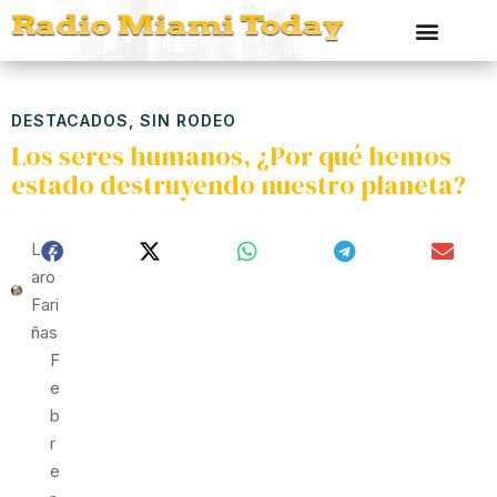
DESTACADOS
,
SIN RODEO
Los seres humanos, ¿Por qué hemos
estado destruyendo nuestro planeta?
Láz
Aro
Fari
Ñas
F
E
B
R
E